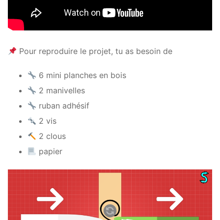
Pour reproduire le projet, tu as besoin de
6 mini planches en bois
2 manivelles
ruban adhésif
2 vis
2 clous
papier